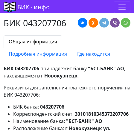
БИК - инфо
БИК 043207706
Общая информация
Подробная информация
Где находится
БИК 043207706
принадлежит банку
"БСТ-БАНК" АО
,
находящемся в г
Новокузнецк
.
Реквизиты для заполнения платежного поручения на
БИК 043207706:
БИК банка:
043207706
Корреспондентский счет:
30101810345373207706
Наименование банка:
"БСТ-БАНК" АО
Расположение банка:
г Новокузнецк ул.