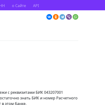
ИНН
о Сайте
API
тежи с реквизитами БИК 043207001
достаточно знать БИК и номер Расчетного
 в этом банке.