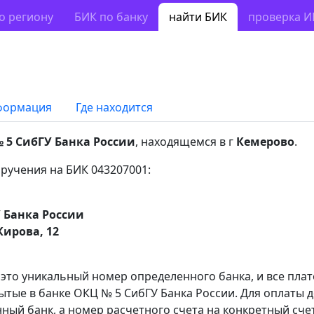
о региону
БИК по банку
найти БИК
проверка 
формация
Где находится
 5 СибГУ Банка России
, находящемся в г
Кемерово
.
ручения на БИК 043207001:
 Банка России
Кирова, 12
 это уникальный номер определенного банка, и все пла
ытые в банке ОКЦ № 5 СибГУ Банка России. Для оплаты 
ный банк, а номер расчетного счета на конкретный счет