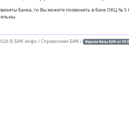
квизиты банка, то Вы можете позвонить в банк ОКЦ № 5
тельны.
 2026 ©
БИК инфо
/ Справочник БИК /
Версия базы БИК от
05.