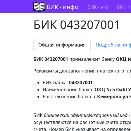
БИК - инфо
БИК - это
БИК п
БИК 043207001
Общая информация
Подробная ин
БИК 043207001
принадлежит банку
ОКЦ №
Реквизиты для заполнения платежного по
БИК банка:
043207001
Наименование банка:
ОКЦ № 5 СибГУ
Расположение банка:
г Кемерово ул 
БИК
Банковский идентификационный код
-
осуществляются на расчетные счета откр
счета. Номер БИК указывает на определен