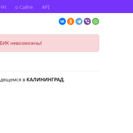
ИНН
о Сайте
API
 БИК невозможны!
ходящемся в
КАЛИНИНГРАД
.