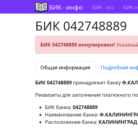
БИК - инфо
БИК - это
БИК п
БИК 042748889
БИК 042748889 аннулирован!
Указаный
Общая информация
Подробная ин
БИК 042748889
принадлежит банку
Ф.КАЛ
Реквизиты для заполнения платежного по
БИК банка:
042748889
Наименование банка:
Ф.КАЛИНИНГРА
Расположение банка:
КАЛИНИНГРАД 