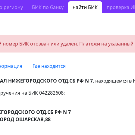
о региону
БИК по банку
найти БИК
проверка 
 номер БИК отозван или удален. Платежи на указанный
формация
Где находится
Л НИЖЕГОРОДСКОГО ОТД.СБ РФ N 7
, находящемся в
ручения на БИК 042282608:
ОРОДСКОГО ОТД.СБ РФ N 7
ОРОД ОШАРСКАЯ,88