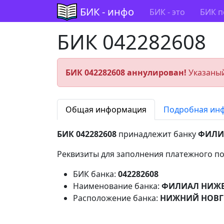
БИК - инфо
БИК - это
БИК п
БИК 042282608
БИК 042282608 аннулирован!
Указаный
Общая информация
Подробная ин
БИК 042282608
принадлежит банку
ФИЛИА
Реквизиты для заполнения платежного по
БИК банка:
042282608
Наименование банка:
ФИЛИАЛ НИЖЕГ
Расположение банка:
НИЖНИЙ НОВГ