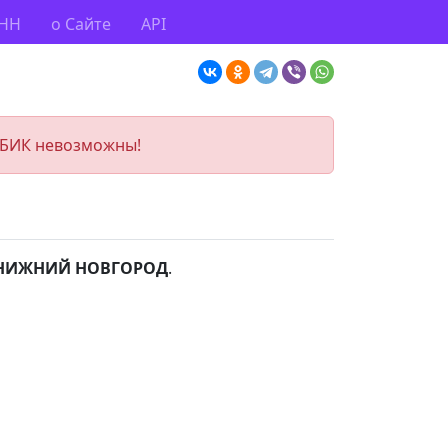
ИНН
о Сайте
API
 БИК невозможны!
НИЖНИЙ НОВГОРОД
.