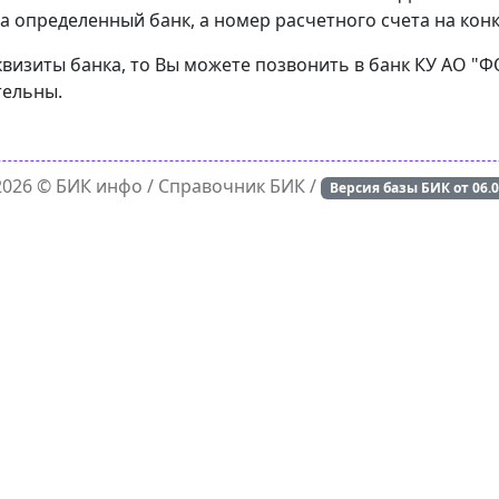
а определенный банк, а номер расчетного счета на конк
квизиты банка, то Вы можете позвонить в банк КУ АО "Ф
тельны.
 2026 ©
БИК инфо
/ Справочник БИК /
Версия базы БИК от
06.