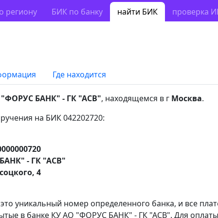
о региону
БИК по банку
найти БИК
проверка 
формация
Где находится
 "ФОРУС БАНК" - ГК "АСВ"
, находящемся в г
Москва
.
ручения на БИК 042202720:
0000000720
БАНК" - ГК "АСВ"
соцкого, 4
 это уникальный номер определенного банка, и все пла
тые в банке КУ АО "ФОРУС БАНК" - ГК "АСВ". Для оплат