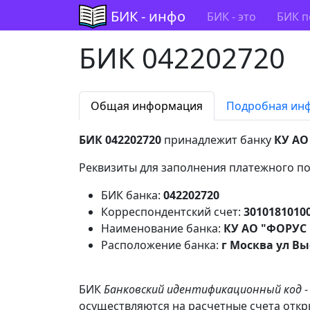
БИК - инфо
БИК - это
БИК п
БИК 042202720
Общая информация
Подробная ин
БИК 042202720
принадлежит банку
КУ АО
Реквизиты для заполнения платежного по
БИК банка:
042202720
Корреспондентский счет:
3010181010
Наименование банка:
КУ АО "ФОРУС 
Расположение банка:
г Москва ул Вы
БИК
Банковский идентификационный код
-
осуществляются на расчетные счета откры