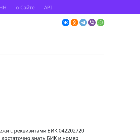
ИНН
о Сайте
API
тежи с реквизитами БИК 042202720
ы достаточно знать БИК и номер