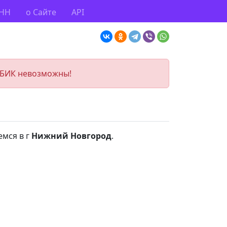
ИНН
о Сайте
API
 БИК невозможны!
емся в г
Нижний Новгород
.