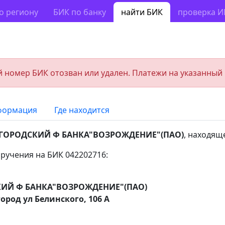
о региону
БИК по банку
найти БИК
проверка 
 номер БИК отозван или удален. Платежи на указанный
формация
Где находится
ГОРОДСКИЙ Ф БАНКА"ВОЗРОЖДЕНИЕ"(ПАО)
, находящ
ручения на БИК 042202716:
ИЙ Ф БАНКА"ВОЗРОЖДЕНИЕ"(ПАО)
род ул Белинского, 106 А