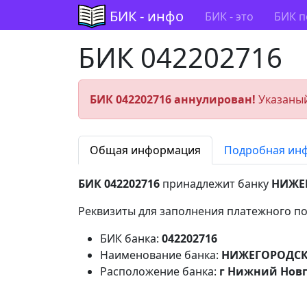
БИК - инфо
БИК - это
БИК п
БИК 042202716
БИК 042202716 аннулирован!
Указаный
Общая информация
Подробная ин
БИК 042202716
принадлежит банку
НИЖЕ
Реквизиты для заполнения платежного по
БИК банка:
042202716
Наименование банка:
НИЖЕГОРОДСК
Расположение банка:
г Нижний Новго