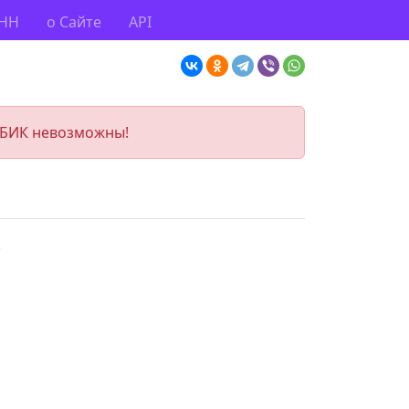
ИНН
о Сайте
API
 БИК невозможны!
.