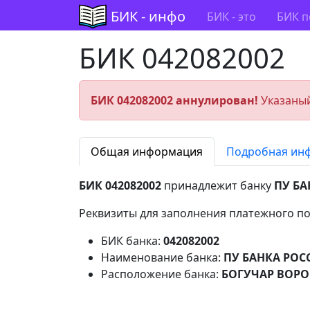
БИК - инфо
БИК - это
БИК п
БИК 042082002
БИК 042082002 аннулирован!
Указаный
Общая информация
Подробная ин
БИК 042082002
принадлежит банку
ПУ БА
Реквизиты для заполнения платежного по
БИК банка:
042082002
Наименование банка:
ПУ БАНКА РОС
Расположение банка:
БОГУЧАР ВОР