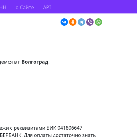
ИНН
о Сайте
API
щемся в г
Волгоград
.
тежи с реквизитами БИК 041806647
ЕРБАНК. Для оплаты достаточно знать