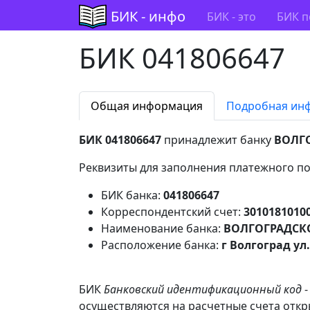
БИК - инфо
БИК - это
БИК п
БИК 041806647
Общая информация
Подробная ин
БИК 041806647
принадлежит банку
ВОЛГО
Реквизиты для заполнения платежного по
БИК банка:
041806647
Корреспондентский счет:
3010181010
Наименование банка:
ВОЛГОГРАДСКО
Расположение банка:
г Волгоград ул
БИК
Банковский идентификационный код
-
осуществляются на расчетные счета отк