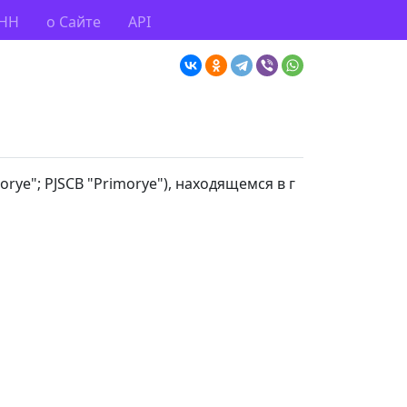
ИНН
о Сайте
API
morye"; PJSCB "Primorye"), находящемся в г