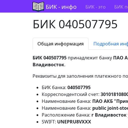
БИК - инфо
БИК - это
БИК п
БИК 040507795
Общая информация
Подробная ин
БИК 040507795
принадлежит банку
ПАО А
Владивосток
.
Реквизиты для заполнения платежного по
БИК банка:
040507795
Корреспондентский счет:
3010181080
Наименование банка:
ПАО АКБ "При
Наименование банка:
public joint-st
Расположение банка:
г Владивосток 
SWIFT:
UNEPRU8VXXX