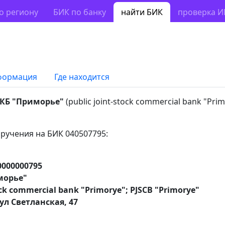
о региону
БИК по банку
найти БИК
проверка 
формация
Где находится
КБ "Приморье"
(public joint-stock commercial bank "Pri
ручения на БИК 040507795:
0000000795
морье"
ock commercial bank "Primorye"; PJSCB "Primorye"
ул Светланская, 47