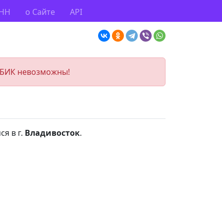
ИНН
о Сайте
API
 БИК невозможны!
ся в г.
Владивосток
.