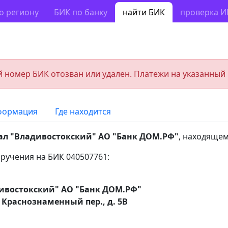
о региону
БИК по банку
найти БИК
проверка 
 номер БИК отозван или удален. Платежи на указанный
формация
Где находится
л "Владивостокский" АО "Банк ДОМ.РФ"
, находящем
ручения на БИК 040507761:
ивостокский" АО "Банк ДОМ.РФ"
 Краснознаменный пер., д. 5В