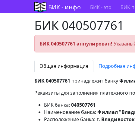
БИК - инфо
БИК - это
БИК п
БИК 040507761
БИК 040507761 аннулирован!
Указаный
Общая информация
Подробная ин
БИК 040507761
принадлежит банку
Филиа
Реквизиты для заполнения платежного по
БИК банка:
040507761
Наименование банка:
Филиал "Влад
Расположение банка:
г. Владивосток