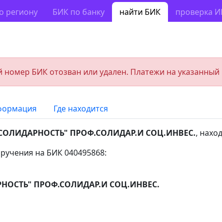
о региону
БИК по банку
найти БИК
проверка 
 номер БИК отозван или удален. Платежи на указанный
формация
Где находится
СОЛИДАРНОСТЬ" ПРОФ.СОЛИДАР.И СОЦ.ИНВЕС.
, нах
ручения на БИК 040495868:
НОСТЬ" ПРОФ.СОЛИДАР.И СОЦ.ИНВЕС.