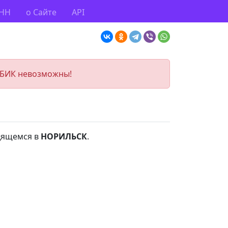
ИНН
о Сайте
API
 БИК невозможны!
одящемся в
НОРИЛЬСК
.