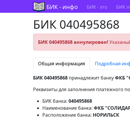
БИК - инфо
БИК - это
БИК п
БИК 040495868
БИК 040495868 аннулирован!
Указаный
Общая информация
Подробная ин
БИК 040495868
принадлежит банку
ФКБ "
Реквизиты для заполнения платежного по
БИК банка:
040495868
Наименование банка:
ФКБ "СОЛИДАР
Расположение банка:
НОРИЛЬСК