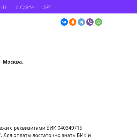
ИНН
о Сайте
API
 г
Москва
.
тежи с реквизитами БИК 040349715
. Для оплаты достаточно знать БИК и