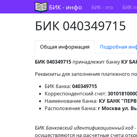
БИК - инфо
БИК - это
БИК п
БИК 040349715
Общая информация
Подробная ин
БИК 040349715
принадлежит банку
КУ БА
Реквизиты для заполнения платежного по
БИК банка:
040349715
Корреспондентский счет:
3010181000
Наименование банка:
КУ БАНК "ПЕРВ
Расположение банка:
г Москва ул. В
БИК
Банковский идентификационный код
-
осуществляются на расчетные счета откр