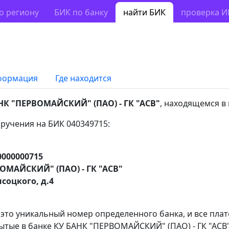
о региону
БИК по банку
найти БИК
проверка 
формация
Где находится
НК "ПЕРВОМАЙСКИЙ" (ПАО) - ГК "АСВ"
, находящемся в
ручения на БИК 040349715:
0000000715
ОМАЙСКИЙ" (ПАО) - ГК "АСВ"
ысоцкого, д.4
 это уникальный номер определенного банка, и все пла
ытые в банке КУ БАНК "ПЕРВОМАЙСКИЙ" (ПАО) - ГК "АСВ"